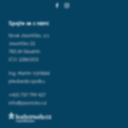
Spojte se s námi
Nové Javoříčko, z.s.
Javoříčko 22
783 24 Slavětín
IČO: 22861203
Ing. Martin Vyhlídal
předseda spolku
+420 737 799 427
info@javoricko.cz