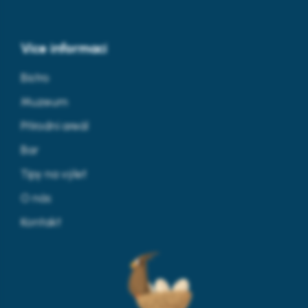
Více informací
Bistro
Muzeum
Přírodní areál
Bar
Tipy na výlet
O nás
Kontakt