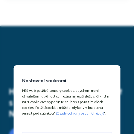
Nastavení soukromí
Hledáte místo na super výlet
Náš web používá soubory cookies, abychom mohli
uživatelům nabídnout co možná nejlepší služby. Kliknutím
s rodinou nebo kamarády?
na "Povolit vše" vyjadřujete souhlas s použitím všech
cookies. Použití cookies můžete kdykoliv v budoucnu
Navštivte Javoříčko!
omezit pod stránkou "
Zásady ochrany osobních údajů
".